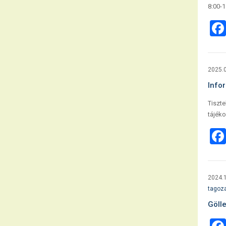
8:00-1
2025.0
Infor
Tiszte
tájéko
2024.1
tagoz
Göll