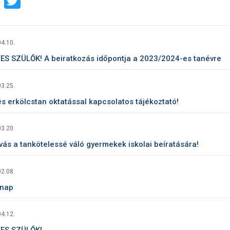
Facebook
Twitter
4.10.
ES SZÜLŐK! A beiratkozás időpontja a 2023/2024-es tanévre
3.25.
és erkölcstan oktatással kapcsolatos tájékoztató!
3.20.
vás a tankötelessé váló gyermekek iskolai beíratására!
2.08.
 nap
4.12.