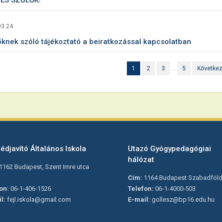
ES SZÜLŐK!
3.24.
őknek szóló tájékoztató a beiratkozással kapcsolatban
1
2
3
…
5
Kővetke
édjavító Általános Iskola
Utazó Gyógypedagógiai
hálózat
1162 Budapest, Szent Imre utca
Cím:
1164 Budapest Szabadföld 
on:
06-1-406-1526
Telefon:
06-1-4000-503
l:
fejl.iskola@gmail.com
E-mail:
gollesz@bp16.edu.hu