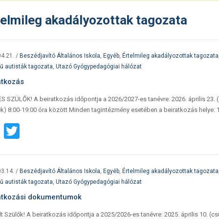
telmileg akadályozottak tagozata
4.21.
/
Beszédjavító Általános Iskola
,
Egyéb
,
Értelmileg akadályozottak tagozata
ű autisták tagozata
,
Utazó Gyógypedagógiai hálózat
atkozás
 SZÜLŐK! A beiratkozás időpontja a 2026/2027-es tanévre: 2026. április 23. (c
k) 8:00-19:00 óra között Minden tagintézmény esetében a beiratkozás helye: 
Facebook
Twitter
3.14.
/
Beszédjavító Általános Iskola
,
Egyéb
,
Értelmileg akadályozottak tagozata
ű autisták tagozata
,
Utazó Gyógypedagógiai hálózat
atkozási dokumentumok
lt Szülők! A beiratkozás időpontja a 2025/2026-es tanévre: 2025. április 10. (cs