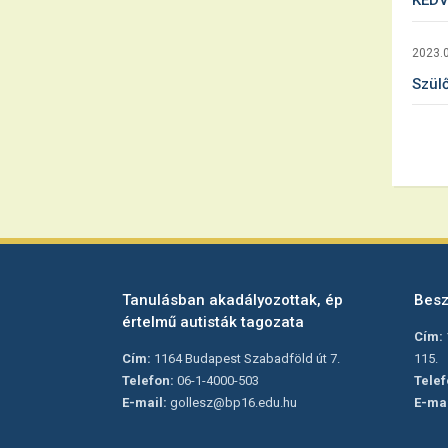
KEDV
2023.0
Szül
Tanulásban akadályozottak, ép
Besz
értelmű autisták tagozata
Cím:
Cím:
1164 Budapest Szabadföld út 7.
115.
Telefon:
06-1-4000-503
Telef
E-mail:
gollesz@bp16.edu.hu
E-mai