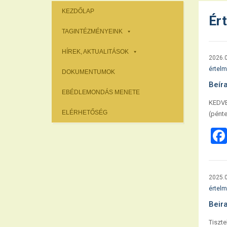
KEZDŐLAP
Ér
TAGINTÉZMÉNYEINK
HÍREK, AKTUALITÁSOK
2026.0
értelm
DOKUMENTUMOK
Beír
EBÉDLEMONDÁS MENETE
KEDVES
ELÉRHETŐSÉG
(pénte
2025.0
értelm
Beir
Tiszte