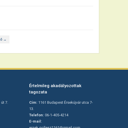
ző →
Értelmileg akadályozottak
tagozata
út 7.
Cím:
1161 Budapest Érsekújvár utca 7-
13.
Telefon:
06-1-405-4214
E-mail:
ersek.gollesz1161@gmail.com