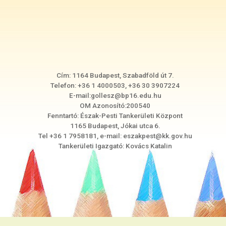
Cím: 1164 Budapest, Szabadföld út 7.
Telefon: +36 1 4000503, +36 30 3907224
E-mail:gollesz@bp16.edu.hu
OM Azonosító:200540
Fenntartó: Észak-Pesti Tankerületi Központ
1165 Budapest, Jókai utca 6.
Tel +36 1 7958181, e-mail: eszakpest@kk.gov.hu
Tankerületi Igazgató: Kovács Katalin