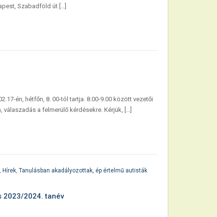
pest, Szabadföld út […]
.17-én, hétfőn, 8. 00-tól tartja. 8.00-9.00 között vezetői
, válaszadás a felmerülő kérdésekre. Kérjük, […]
,
Hírek
,
Tanulásban akadályozottak, ép értelmű autisták
és 2023/2024. tanév