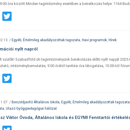
9:00 óra között Minden tagintézmény esetében a beiratkozás helye: 1164 Buda
Facebook
Twitter
2.13.
/
Egyéb
,
Értelmileg akadályozottak tagozata
,
Havi programok
,
Hírek
mációi nyílt napról
lt szülők! Szabadföld úti tagintézményünk beiskolázás előtti nyílt napját 2025.02
ztató, intézménybemutatás, 9.00 órától tanítási óra látogatása, 10.00-tól fórum
Facebook
Twitter
1.07.
/
Beszédjavító Általános Iskola
,
Egyéb
,
Értelmileg akadályozottak tagozata
ata
,
Utazó Gyógypedagógiai hálózat
esz Viktor Óvoda, Általános Iskola és EGYMI Fenntartói értékel