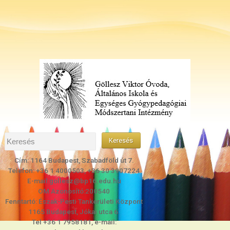
Cím: 1164 Budapest, Szabadföld út 7.
Telefon: +36 1 4000503, +36 30 3907224
E-mail:gollesz@bp16.edu.hu
OM Azonosító:200540
Fenntartó: Észak-Pesti Tankerületi Központ
1165 Budapest, Jókai utca 6.
Tel +36 1 7958181, e-mail: