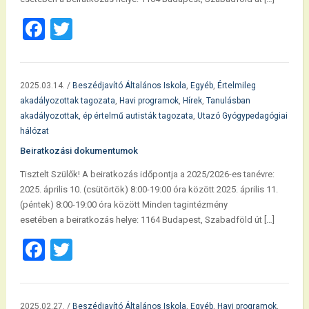
Facebook
Twitter
2025.03.14.
/
Beszédjavító Általános Iskola
,
Egyéb
,
Értelmileg
akadályozottak tagozata
,
Havi programok
,
Hírek
,
Tanulásban
akadályozottak, ép értelmű autisták tagozata
,
Utazó Gyógypedagógiai
hálózat
Beiratkozási dokumentumok
Tisztelt Szülők! A beiratkozás időpontja a 2025/2026-es tanévre:
2025. április 10. (csütörtök) 8:00-19:00 óra között 2025. április 11.
(péntek) 8:00-19:00 óra között Minden tagintézmény
esetében a beiratkozás helye: 1164 Budapest, Szabadföld út […]
Facebook
Twitter
2025.02.27.
/
Beszédjavító Általános Iskola
,
Egyéb
,
Havi programok
,