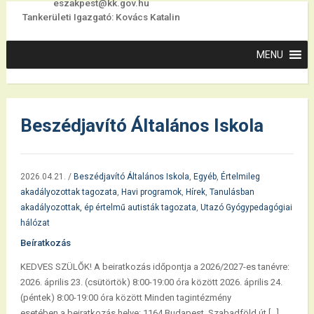
eszakpest@kk.gov.hu
Tankerületi Igazgató: Kovács Katalin
Beszédjavító Általános Iskola
2026.04.21.
/
Beszédjavító Általános Iskola
,
Egyéb
,
Értelmileg
akadályozottak tagozata
,
Havi programok
,
Hírek
,
Tanulásban
akadályozottak, ép értelmű autisták tagozata
,
Utazó Gyógypedagógiai
hálózat
Beíratkozás
KEDVES SZÜLŐK! A beiratkozás időpontja a 2026/2027-es tanévre:
2026. április 23. (csütörtök) 8:00-19:00 óra között 2026. április 24.
(péntek) 8:00-19:00 óra között Minden tagintézmény
esetében a beiratkozás helye: 1164 Budapest, Szabadföld út […]