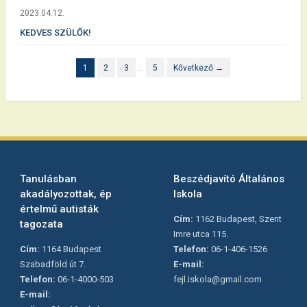
2023.04.12.
KEDVES SZÜLŐK!
1
2
3
…
5
Kővetkező →
Tanulásban
Beszédjavító Általános
akadályozottak, ép
Iskola
értelmű autisták
Cím:
1162 Budapest, Szent
tagozata
Imre utca 115.
Cím:
1164 Budapest
Telefon:
06-1-406-1526
Szabadföld út 7.
E-mail:
Telefon:
06-1-4000-503
fejl.iskola@gmail.com
E-mail: