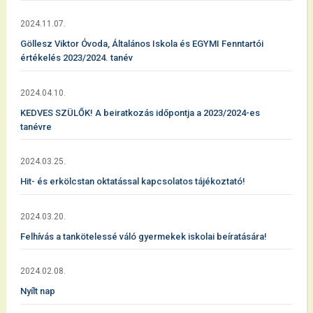
2024.11.07.
Göllesz Viktor Óvoda, Általános Iskola és EGYMI Fenntartói
értékelés 2023/2024. tanév
2024.04.10.
KEDVES SZÜLŐK! A beiratkozás időpontja a 2023/2024-es
tanévre
2024.03.25.
Hit- és erkölcstan oktatással kapcsolatos tájékoztató!
2024.03.20.
Felhívás a tankötelessé váló gyermekek iskolai beíratására!
2024.02.08.
Nyílt nap