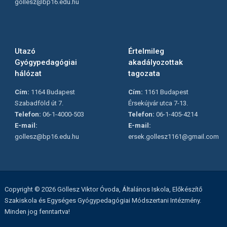
gollesz@bp16.edu.hu
Utazó
Értelmileg
Gyógypedagógiai
akadályozottak
hálózat
tagozata
Cím:
1164 Budapest
Cím:
1161 Budapest
Szabadföld út 7.
Érsekújvár utca 7-13.
Telefon:
06-1-4000-503
Telefon:
06-1-405-4214
E-mail:
E-mail:
gollesz@bp16.edu.hu
ersek.gollesz1161@gmail.com
Copyright © 2026 Göllesz Viktor Óvoda, Általános Iskola, Előkészítő
Szakiskola és Egységes Gyógypedagógiai Módszertani Intézmény.
Minden jog fenntartva!