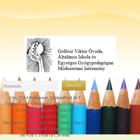
Cím: 1164 Budapest, Szabadföld út 7.
Telefon: +36 1 4000503, +36 30 3907224
E-mail:gollesz@bp16.edu.hu
OM Azonosító:200540
Fenntartó: Észak-Pesti Tankerületi Központ
1165 Budapest, Jókai utca 6.
Tel +36 1 7958181, e-mail: