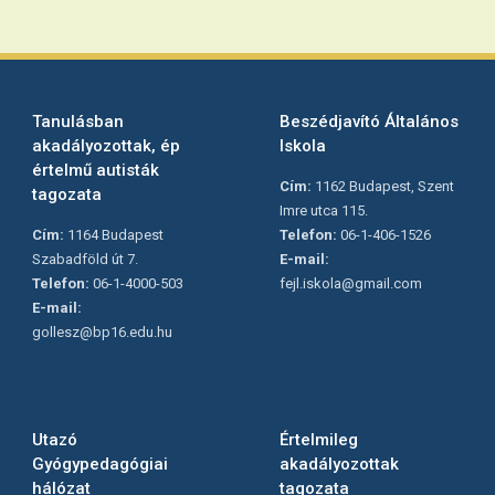
Tanulásban
Beszédjavító Általános
akadályozottak, ép
Iskola
értelmű autisták
Cím:
1162 Budapest, Szent
tagozata
Imre utca 115.
Cím:
1164 Budapest
Telefon:
06-1-406-1526
Szabadföld út 7.
E-mail:
Telefon:
06-1-4000-503
fejl.iskola@gmail.com
E-mail:
gollesz@bp16.edu.hu
Utazó
Értelmileg
Gyógypedagógiai
akadályozottak
hálózat
tagozata