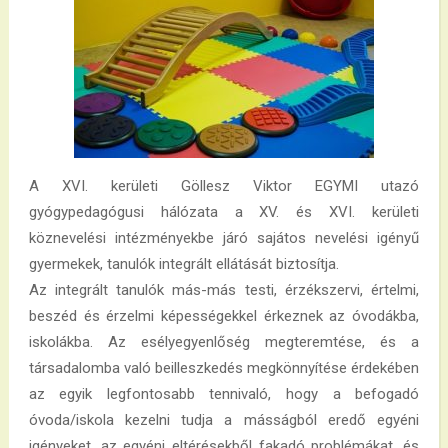
A XVI. kerületi Göllesz Viktor EGYMI utazó
gyógypedagógusi hálózata a XV. és XVI. kerületi
köznevelési intézményekbe járó sajátos nevelési igényű
gyermekek, tanulók integrált ellátását biztosítja.
Az integrált tanulók más-más testi, érzékszervi, értelmi,
beszéd és érzelmi képességekkel érkeznek az óvodákba,
iskolákba. Az esélyegyenlőség megteremtése, és a
társadalomba való beilleszkedés megkönnyítése érdekében
az egyik legfontosabb tennivaló, hogy a befogadó
óvoda/iskola kezelni tudja a másságból eredő egyéni
igényeket, az egyéni eltérésekből fakadó problémákat, és