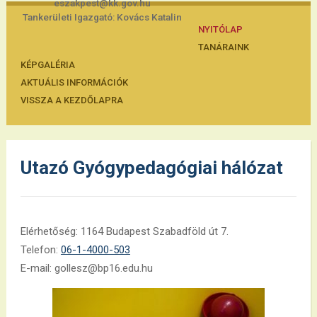
eszakpest@kk.gov.hu
Tankerületi Igazgató: Kovács Katalin
NYITÓLAP
TANÁRAINK
KÉPGALÉRIA
AKTUÁLIS INFORMÁCIÓK
VISSZA A KEZDŐLAPRA
Utazó Gyógypedagógiai hálózat
Elérhetőség: 1164 Budapest Szabadföld út 7.
Telefon:
06-1-4000-503
E-mail: gollesz@bp16.edu.hu