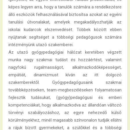
képes legyen arra, hogy a tanulók számára a rendelkezésre
álló eszközök felhasználásával biztosítsa azokat az egyéni
tanulási útvonalakat, amelyek megakadályozhatják az
iskolai kudarcok elszenvedését. Többek között ebben
nyújtanak segítséget a többségi pedagógusok számára
intézményünk utazó szakemberei.
Az utazó gyógypedagógiai hálózat keretében végzett
munka nagy szakmai tudást és hozzáértést, valamint
nagyfokú rugalmasságot, alkalmazkodóképességet,
empátiát, dinamizmust kíván az itt dolgozó
szakemberektől. Gyógypedagógusaink szakmai
továbbképzéseken, team-megbeszéléseken folyamatosan
fejlesztik tudásukat, (gyógy)pedagógusi és emberi
kompetenciáikat, hogy alkalmazkodva az állandóan változó
törvényi szabályozáshoz, az egyre nehezedő külső
körülményekhez, minél magasabb színvonalon tudják ellátni
a rájuk bízott gyermekeket, a szülőkkel és a többségi