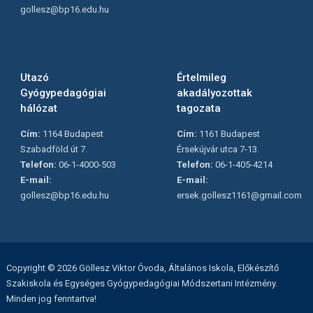
gollesz@bp16.edu.hu
Utazó
Értelmileg
Gyógypedagógiai
akadályozottak
hálózat
tagozata
Cím:
1164 Budapest
Cím:
1161 Budapest
Szabadföld út 7.
Érsekújvár utca 7-13.
Telefon:
06-1-4000-503
Telefon:
06-1-405-4214
E-mail:
E-mail:
gollesz@bp16.edu.hu
ersek.gollesz1161@gmail.com
Copyright © 2026 Göllesz Viktor Óvoda, Általános Iskola, Előkészítő
Szakiskola és Egységes Gyógypedagógiai Módszertani Intézmény.
Minden jog fenntartva!