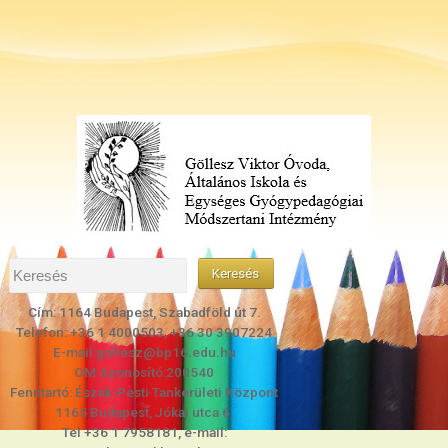
Cím: 1164 Budapest, Szabadföld út 7.
Telefon: +36 1 4000503, +36 30 3907224
E-mail:gollesz@bp16.edu.hu
OM Azonosító:200540
Fenntartó: Észak-Pesti Tankerületi Központ
1165 Budapest, Jókai utca 6.
Tel +36 1 7958181, e-mail: