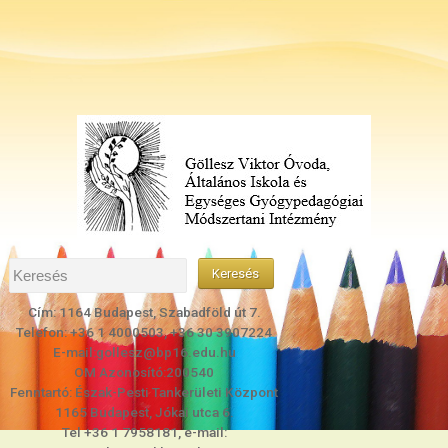
Cím: 1164 Budapest, Szabadföld út 7.
Telefon: +36 1 4000503, +36 30 3907224
E-mail:gollesz@bp16.edu.hu
OM Azonosító:200540
Fenntartó: Észak-Pesti Tankerületi Központ
1165 Budapest, Jókai utca 6.
Tel +36 1 7958181, e-mail: