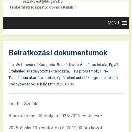
eszakpest@kk.gov.hu
Tankerületi Igazgató: Kovács Katalin
Beiratkozási dokumentumok
Írta:
Webmester
/
Kategória:
Beszédjavító Általános Iskola
,
Egyéb
,
Értelmileg akadályozottak tagozata
,
Havi programok
,
Hírek
,
Tanulásban akadályozottak, ép értelmű autisták tagozata
,
Utazó
Gyógypedagógiai hálózat
/
2025.03.14.
Tisztelt Szülők!
A beiratkozás időpontja a 2025/2026-es tanévre:
2025. április 10. (csütörtök) 8:00-19:00 óra között