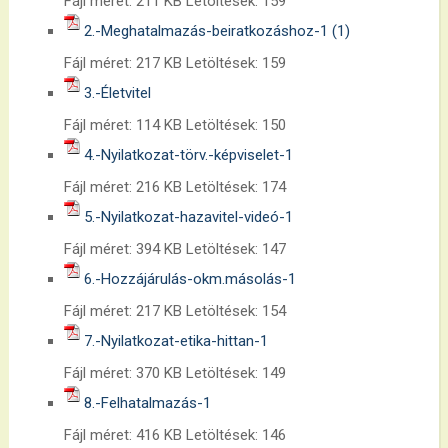
Fájl méret:
211 KB
Letöltések:
159
2.-Meghatalmazás-beiratkozáshoz-1 (1)
Fájl méret:
217 KB
Letöltések:
159
3.-Életvitel
Fájl méret:
114 KB
Letöltések:
150
4.-Nyilatkozat-törv.-képviselet-1
Fájl méret:
216 KB
Letöltések:
174
5.-Nyilatkozat-hazavitel-videó-1
Fájl méret:
394 KB
Letöltések:
147
6.-Hozzájárulás-okm.másolás-1
Fájl méret:
217 KB
Letöltések:
154
7.-Nyilatkozat-etika-hittan-1
Fájl méret:
370 KB
Letöltések:
149
8.-Felhatalmazás-1
Fájl méret:
416 KB
Letöltések:
146