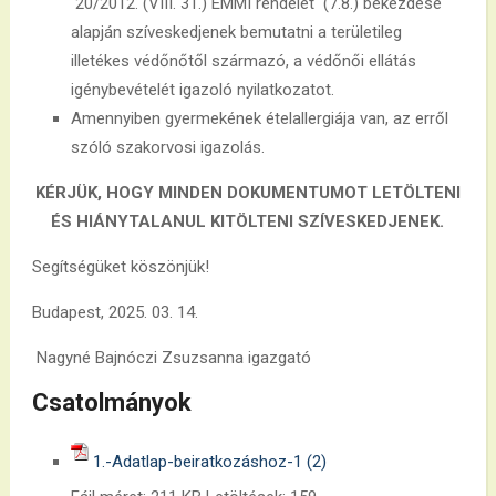
20/2012. (VIII. 31.) EMMI rendelet (7.8.) bekezdése
alapján szíveskedjenek bemutatni a területileg
illetékes védőnőtől származó, a védőnői ellátás
igénybevételét igazoló nyilatkozatot.
Amennyiben gyermekének ételallergiája van, az erről
szóló szakorvosi igazolás.
KÉRJÜK, HOGY MINDEN DOKUMENTUMOT LETÖLTENI
ÉS HIÁNYTALANUL KITÖLTENI SZÍVESKEDJENEK.
Segítségüket köszönjük!
Budapest, 2025. 03. 14.
Nagyné Bajnóczi Zsuzsanna igazgató
Csatolmányok
1.-Adatlap-beiratkozáshoz-1 (2)