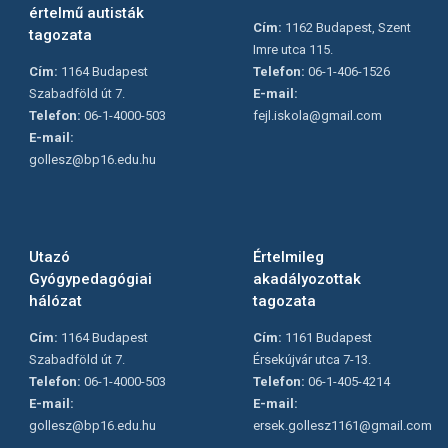
értelmű autisták
Cím:
1162 Budapest, Szent
tagozata
Imre utca 115.
Cím:
1164 Budapest
Telefon:
06-1-406-1526
Szabadföld út 7.
E-mail:
Telefon:
06-1-4000-503
fejl.iskola@gmail.com
E-mail:
gollesz@bp16.edu.hu
Utazó
Értelmileg
Gyógypedagógiai
akadályozottak
hálózat
tagozata
Cím:
1164 Budapest
Cím:
1161 Budapest
Szabadföld út 7.
Érsekújvár utca 7-13.
Telefon:
06-1-4000-503
Telefon:
06-1-405-4214
E-mail:
E-mail:
gollesz@bp16.edu.hu
ersek.gollesz1161@gmail.com