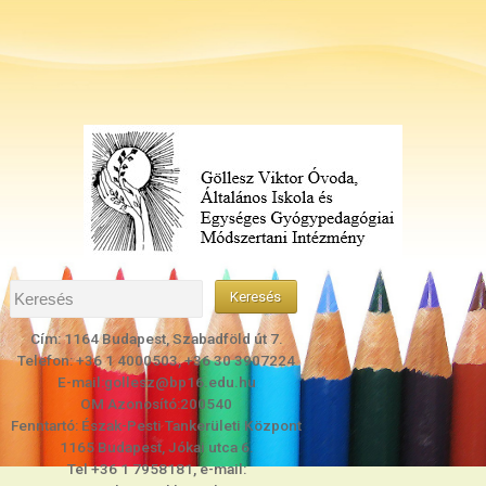
Cím: 1164 Budapest, Szabadföld út 7.
Telefon: +36 1 4000503, +36 30 3907224
E-mail:gollesz@bp16.edu.hu
OM Azonosító:200540
Fenntartó: Észak-Pesti Tankerületi Központ
1165 Budapest, Jókai utca 6.
Tel +36 1 7958181, e-mail: