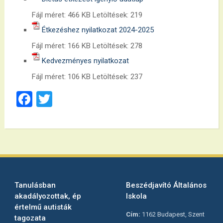
Fájl méret:
466 KB
Letöltések:
219
Étkezéshez nyilatkozat 2024-2025
Fájl méret:
166 KB
Letöltések:
278
Kedvezményes nyilatkozat
Fájl méret:
106 KB
Letöltések:
237
Facebook
Twitter
Tanulásban
Beszédjavító Általános
akadályozottak, ép
Iskola
értelmű autisták
Cím:
1162 Budapest, Szent
tagozata