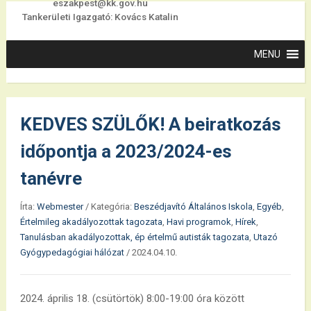
eszakpest@kk.gov.hu
Tankerületi Igazgató: Kovács Katalin
KEDVES SZÜLŐK! A beiratkozás
időpontja a 2023/2024-es
tanévre
Írta:
Webmester
/
Kategória:
Beszédjavító Általános Iskola
,
Egyéb
,
Értelmileg akadályozottak tagozata
,
Havi programok
,
Hírek
,
Tanulásban akadályozottak, ép értelmű autisták tagozata
,
Utazó
Gyógypedagógiai hálózat
/
2024.04.10.
2024. április 18. (csütörtök) 8:00-19:00 óra között