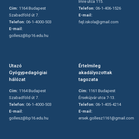
Imre utca 115.
Cím:
1164 Budapest
Telefon:
06-1-406-1526
Szabadföld út 7.
E-mail:
Telefon:
06-1-4000-503
fejl.iskola@gmail.com
E-mail:
gollesz@bp16.edu.hu
Utazó
Értelmileg
Gyógypedagógiai
akadályozottak
hálózat
tagozata
Cím:
1164 Budapest
Cím:
1161 Budapest
Szabadföld út 7.
Érsekújvár utca 7-13.
Telefon:
06-1-4000-503
Telefon:
06-1-405-4214
E-mail:
E-mail:
gollesz@bp16.edu.hu
ersek.gollesz1161@gmail.com