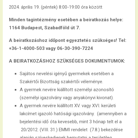
2024. április 19. (péntek) 8:00-19:00 óra között
Minden tagintézmény esetében a
beiratkozás helye:
1164 Budapest, Szabadföld út 7.
A beiratkozáshoz időpont egyeztetés szükséges! Tel:
+36-1-4000-503 vagy 06-30-390-7224
A BEIRATKOZÁSHOZ SZÜKSÉGES DOKUMENTUMOK:
Sajátos nevelési igényű gyermekek esetében a
Szakértői Bizottság szakértői véleménye.
A gyermek nevére kiállított személyi azonosító
(személyi igazolvány vagy anyakönyvi kivonat).
A gyermek nevére kiállított XV. vagy XVI. kerületi
lakcímet igazoló hatósági igazolvány. (amennyiben a
bejelentési idő óta kevesebb, mint 3 hónap telt el a
20/2012. (VIII. 31.) EMMI rendelet (7.8.) bekezdése
alapján szíveskedjenek bemutatni a területileg