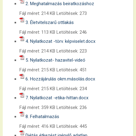
2. Meghatalmazás beiratkozáshoz
Fájl méret:
214 KB
Letöltések:
273
3. Életvitelszarű ottlakás
Fájl méret:
113 KB
Letöltések:
246
4. Nyilatkozat -törv. képviselet.docx
Fájl méret:
214 KB
Letöltések:
223
5. Nyilatkozat- hazavitel-videó
Fájl méret:
215 KB
Letöltések:
451
6. Hozzájárulás okm.másolás.docx
Fájl méret:
215 KB
Letöltések:
234
7. Nyilatkozat -etika-hittan.docx
Fájl méret:
359 KB
Letöltések:
236
8. Felhatalmazás
Fájl méret:
416 KB
Letöltések:
445
Diétás étkezést igénylő adatlap