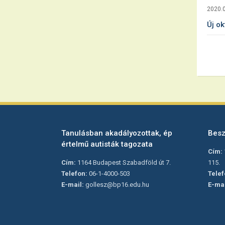
2020.0
Új ok
Tanulásban akadályozottak, ép
Besz
értelmű autisták tagozata
Cím:
Cím:
1164 Budapest Szabadföld út 7.
115.
Telefon:
06-1-4000-503
Telef
E-mail:
gollesz@bp16.edu.hu
E-mai