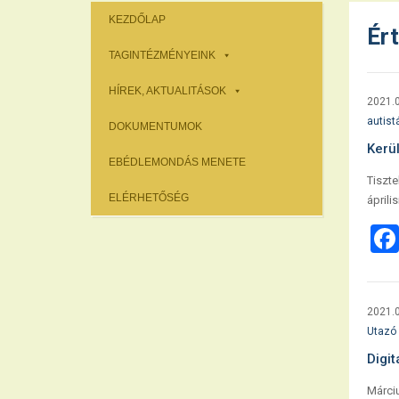
KEZDŐLAP
Ér
TAGINTÉZMÉNYEINK
HÍREK, AKTUALITÁSOK
2021.0
autist
DOKUMENTUMOK
Kerü
EBÉDLEMONDÁS MENETE
Tiszte
ELÉRHETŐSÉG
áprili
2021.0
Utazó
Digi
Márciu