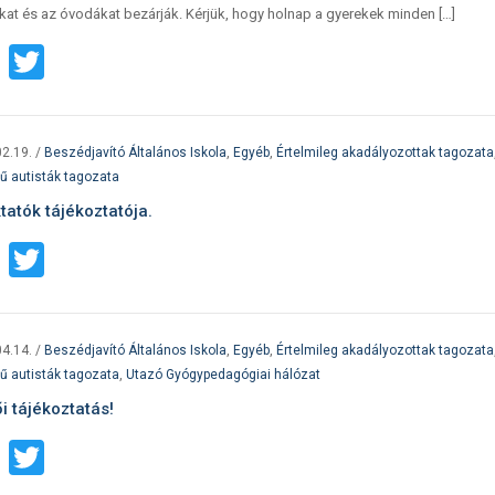
kat és az óvodákat bezárják. Kérjük, hogy holnap a gyerekek minden […]
Facebook
Twitter
2.19.
/
Beszédjavító Általános Iskola
,
Egyéb
,
Értelmileg akadályozottak tagozata
ű autisták tagozata
tatók tájékoztatója.
Facebook
Twitter
4.14.
/
Beszédjavító Általános Iskola
,
Egyéb
,
Értelmileg akadályozottak tagozata
ű autisták tagozata
,
Utazó Gyógypedagógiai hálózat
i tájékoztatás!
Facebook
Twitter