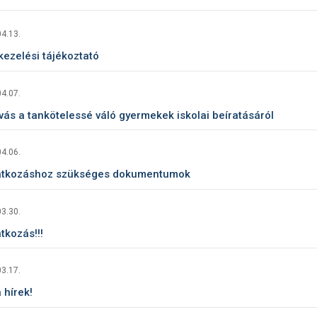
4.13.
kezelési tájékoztató
4.07.
vás a tankötelessé váló gyermekek iskolai beíratásáról
4.06.
atkozáshoz szükséges dokumentumok
3.30.
tkozás!!!
3.17.
 hírek!