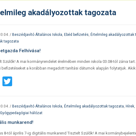
telmileg akadályozottak tagozata
3.04.
/
Beszédjavító Általános Iskola
,
Ebéd befizetés
,
Értelmileg akadályozottak
ák tagozata
letgazda Felhívása!
lt Szülők! A mai kormányrendelet érelmében minden iskola 03.08-tól zárva tart
si befizetéseket a korábban megadott tanítási dátumok alapján folytatjuk. Akik
Facebook
Twitter
3.04.
/
Beszédjavító Általános Iskola
,
Értelmileg akadályozottak tagozata
,
Hírek
,
 Gyógypedagógiai hálózat
tális munkarend!
s 8-tól április 7-ig digitális munkarend Tisztelt Szülők! A mai kormánybejelentés