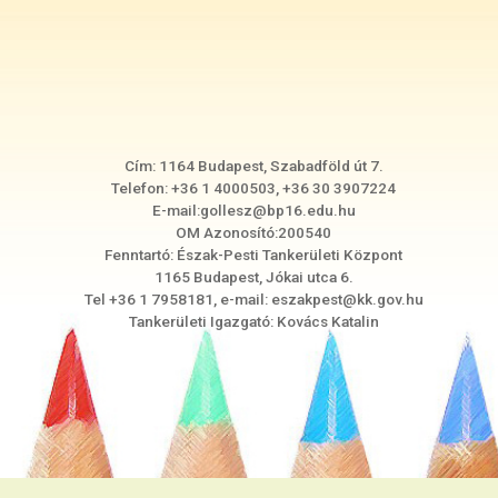
Cím: 1164 Budapest, Szabadföld út 7.
Telefon: +36 1 4000503, +36 30 3907224
E-mail:gollesz@bp16.edu.hu
OM Azonosító:200540
Fenntartó: Észak-Pesti Tankerületi Központ
1165 Budapest, Jókai utca 6.
Tel +36 1 7958181, e-mail: eszakpest@kk.gov.hu
Tankerületi Igazgató: Kovács Katalin