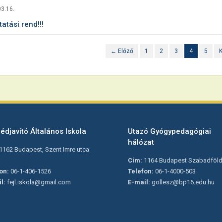
3.16.
tatási rend!!!
← Előző
1
2
3
4
5
édjavító Általános Iskola
Utazó Gyógypedagógiai
hálózat
1162 Budapest, Szent Imre utca
Cím:
1164 Budapest Szabadföld 
on:
06-1-406-1526
Telefon:
06-1-4000-503
l:
fejl.iskola@gmail.com
E-mail:
gollesz@bp16.edu.hu