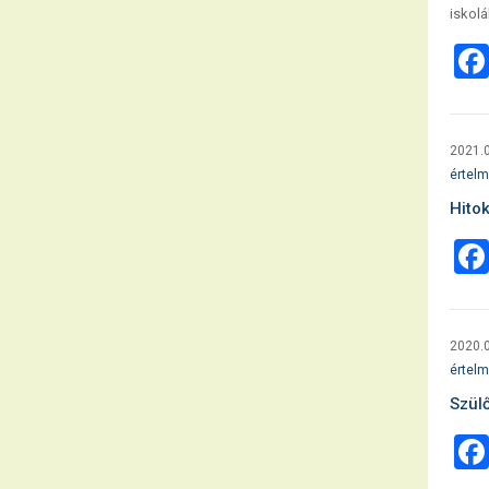
iskolá
2021.0
értelm
Hitok
2020.0
értelm
Szülő