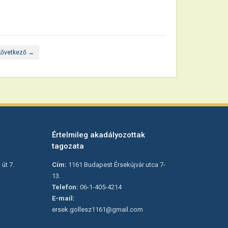
Kővetkező →
Értelmileg akadályozottak
tagozata
út 7.
Cím:
1161 Budapest Érsekújvár utca 7-
13.
Telefon:
06-1-405-4214
E-mail:
ersek.gollesz1161@gmail.com