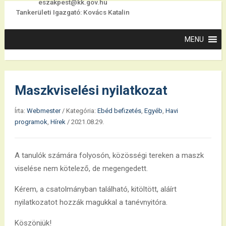
eszakpest@kk.gov.hu
Tankerületi Igazgató: Kovács Katalin
Maszkviselési nyilatkozat
Írta:
Webmester
/
Kategória:
Ebéd befizetés
,
Egyéb
,
Havi
programok
,
Hírek
/
2021.08.29.
A tanulók számára folyosón, közösségi tereken a maszk
viselése nem kötelező, de megengedett.
Kérem, a csatolmányban található, kitöltött, aláírt
nyilatkozatot hozzák magukkal a tanévnyitóra.
Köszönjük!