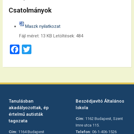
Csatolmányok
Maszk nyilatkozat
Fájl méret:
13 KB
Letöltések:
484
Facebook
Twitter
Tanulásban
Beszédjavító Általános
akadályozottak, ép
Iskola
értelmű autisták
Cím:
1162 Budapest, Szent
tagozata
Imre utca 115.
Cím:
1164 Budapest
Telefon:
06-1-406-1526