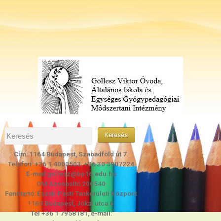
Cím: 1164 Budapest, Szabadföld út 7.
Telefon: +36 1 4000503, +36 30 3907224
E-mail:gollesz@bp16.edu.hu
OM Azonosító:200540
Fenntartó: Észak-Pesti Tankerületi Központ
1165 Budapest, Jókai utca 6.
Tel +36 1 7958181, e-mail: