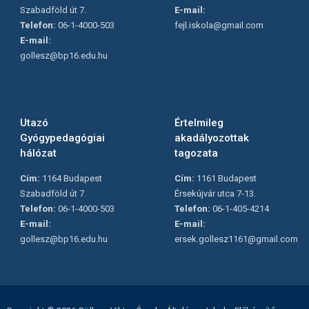
Szabadföld út 7.
E-mail:
Telefon:
06-1-4000-503
fejl.iskola@gmail.com
E-mail:
gollesz@bp16.edu.hu
Utazó
Értelmileg
Gyógypedagógiai
akadályozottak
hálózat
tagozata
Cím:
1164 Budapest
Cím:
1161 Budapest
Szabadföld út 7.
Érsekújvár utca 7-13.
Telefon:
06-1-4000-503
Telefon:
06-1-405-4214
E-mail:
E-mail:
gollesz@bp16.edu.hu
ersek.gollesz1161@gmail.com