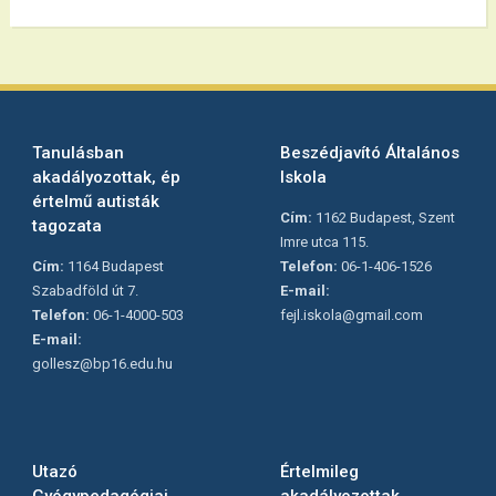
Tanulásban
Beszédjavító Általános
akadályozottak, ép
Iskola
értelmű autisták
Cím:
1162 Budapest, Szent
tagozata
Imre utca 115.
Cím:
1164 Budapest
Telefon:
06-1-406-1526
Szabadföld út 7.
E-mail:
Telefon:
06-1-4000-503
fejl.iskola@gmail.com
E-mail:
gollesz@bp16.edu.hu
Utazó
Értelmileg