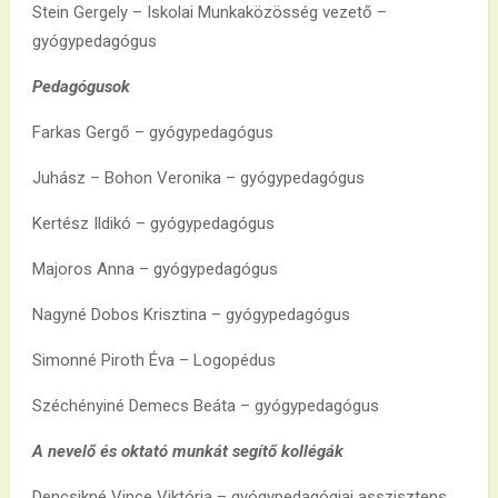
Stein Gergely – Iskolai Munkaközösség vezető –
gyógypedagógus
Pedagógusok
Farkas Gergő – gyógypedagógus
Juhász – Bohon Veronika – gyógypedagógus
Kertész Ildikó – gyógypedagógus
Majoros Anna – gyógypedagógus
Nagyné Dobos Krisztina – gyógypedagógus
Simonné Piroth Éva – Logopédus
Széchényiné Demecs Beáta – gyógypedagógus
A nevelő és oktató munkát segítő kollégák
Dencsikné Vince Viktória – gyógypedagógiai asszisztens