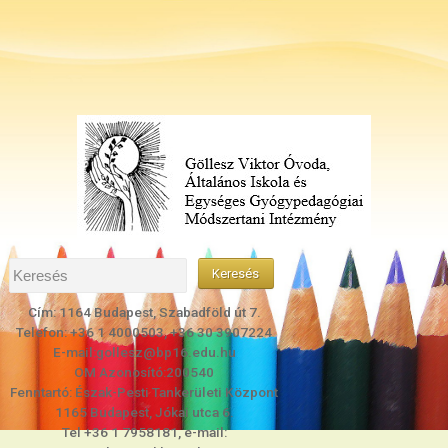
Cím: 1164 Budapest, Szabadföld út 7.
Telefon: +36 1 4000503, +36 30 3907224
E-mail:gollesz@bp16.edu.hu
OM Azonosító:200540
Fenntartó: Észak-Pesti Tankerületi Központ
1165 Budapest, Jókai utca 6.
Tel +36 1 7958181, e-mail: