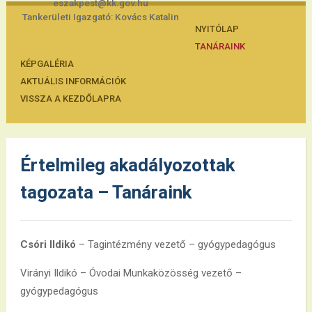
eszakpest@kk.gov.hu
Tankerületi Igazgató: Kovács Katalin
NYITÓLAP
TANÁRAINK
KÉPGALÉRIA
AKTUÁLIS INFORMÁCIÓK
VISSZA A KEZDŐLAPRA
Értelmileg akadályozottak
tagozata – Tanáraink
Csóri Ildikó
– Tagintézmény vezető – gyógypedagógus
Virányi Ildikó – Óvodai Munkaközösség vezető –
gyógypedagógus