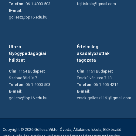
Telefon:
06-1-4000-503
fejl.iskola@gmail.com
E-mail:
gollesz@bp16.edu.hu
Utazó
Értelmileg
Gyógypedagógiai
akadályozottak
hálózat
tagozata
Cím:
1164 Budapest
Cím:
1161 Budapest
Szabadföld út 7.
Érsekújvár utca 7-13.
Telefon:
06-1-4000-503
Telefon:
06-1-405-4214
E-mail:
E-mail:
gollesz@bp16.edu.hu
ersek.gollesz1161@gmail.com
Copyright © 2026 Göllesz Viktor Óvoda, Általános Iskola, Előkészítő