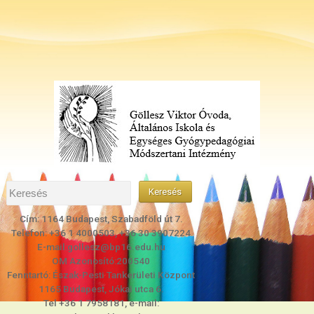
Cím: 1164 Budapest, Szabadföld út 7.
Telefon: +36 1 4000503, +36 30 3907224
E-mail:gollesz@bp16.edu.hu
OM Azonosító:200540
Fenntartó: Észak-Pesti Tankerületi Központ
1165 Budapest, Jókai utca 6.
Tel +36 1 7958181, e-mail: