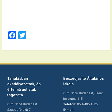
Facebook
Twitter
Tanulásban
Beszédjavító Általános
akadályozottak, ép
Iskola
értelmű autisták
Cím:
1162 Budapest, Szent
tagozata
Imre utca 115.
Cím:
1164 Budapest
Telefon:
06-1-406-1526
Szabadföld út 7.
E-mail: