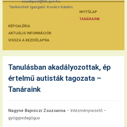
eszakpest@kk.gov.hu
Tankerületi Igazgató: Kovács Katalin
NYITÓLAP
TANÁRAINK
KÉPGALÉRIA
AKTUÁLIS INFORMÁCIÓK
VISSZA A KEZDŐLAPRA
Tanulásban akadályozottak, ép
értelmű autisták tagozata –
Tanáraink
Nagyné Bajnóczi Zsuzsanna
– Intézményvezető –
gyógypedagógus