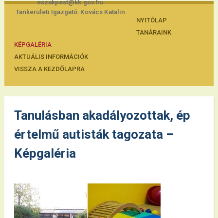
eszakpest@kk.gov.hu
Tankerületi Igazgató: Kovács Katalin
NYITÓLAP
TANÁRAINK
KÉPGALÉRIA
AKTUÁLIS INFORMÁCIÓK
VISSZA A KEZDŐLAPRA
Tanulásban akadályozottak, ép
értelmű autisták tagozata –
Képgaléria