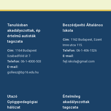
Tanulásban
Beszédjavító Általános
akadályozottak, ép
Iskola
értelmű autisták
Cím:
1162 Budapest, Szent
tagozata
Imre utca 115.
Cím:
1164 Budapest
Telefon:
06-1-406-1526
Szabadföld út 7.
E-mail:
Telefon:
06-1-4000-503
fejl.iskola@gmail.com
E-mail:
gollesz@bp16.edu.hu
Utazó
Értelmileg
Gyógypedagógiai
akadályozottak
hálózat
tagozata