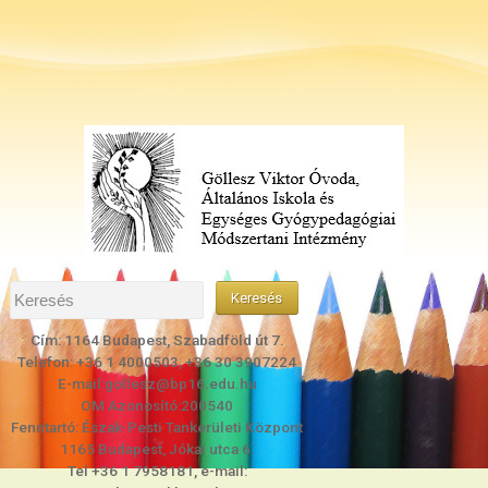
Cím: 1164 Budapest, Szabadföld út 7.
Telefon: +36 1 4000503, +36 30 3907224
E-mail:gollesz@bp16.edu.hu
OM Azonosító:200540
Fenntartó: Észak-Pesti Tankerületi Központ
1165 Budapest, Jókai utca 6.
Tel +36 1 7958181, e-mail: